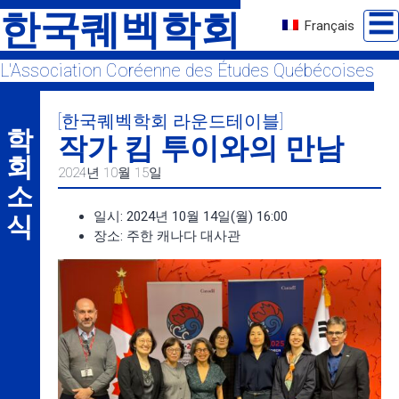
Skip
한국퀘벡학회
☰
Français
to
content
L'Association Coréenne des Études Québécoises
학회 소식
[한국퀘벡학회 라운드테이블]
작가 킴 투이와의 만남
2024년 10월 15일
일시: 2024년 10월 14일(월) 16:00
장소: 주한 캐나다 대사관