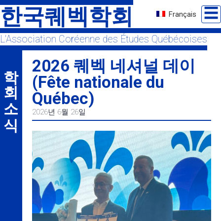
Skip
한국퀘벡학회
☰
Français
to
content
L'Association Coréenne des Études Québécoises
2026 퀘벡 네셔널 데이
학회 소식
(Fête nationale du
Québec)
2026년 6월 26일