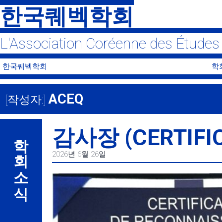
Skip
한국퀘벡학회
to
content
L'Association Coréenne des Étude
한국퀘벡학회
학
ACEQ
[작성자:]
감사장 (CERTIFIC
학회 소식
2026년 6월 26일